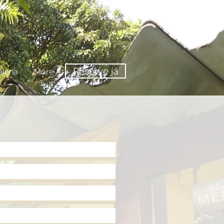
Reserve já
leria
More