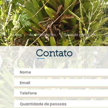
me
Sobre
Acomodações
Base de mergulho
Ga
Contato