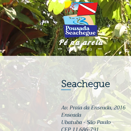
Pé na areia
Ho
Enseada
Seachegue
Av. Praia da Enseada, 2016
Enseada
Ubatuba - São Paulo
CEP 11.686-791