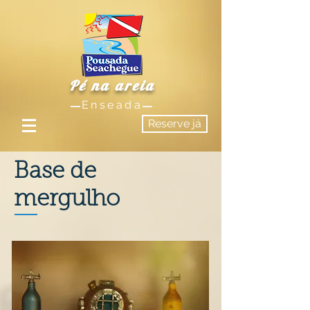
Pé na areia
Enseada
Reserve já
Base de
mergulho