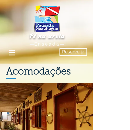
Pé na areia
Enseada
Reserve já
Acomodações